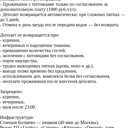
- Проживание с питомцами только по согласованию за
дополнительную плату (1000 руб./сут),
- Депозит возвращается автоматически; при сложных пятнах —
до 5 дней,
- Отмена в день заезда после передачи кодов — без возврата.
Депозит не возвращается при:
- курении,
- вечеринках и нарушении тишины,
- превышении количества гостей,
- заселении с питомцами без согласования,
- порче имущества,
- трудно выводимых пятнах (кровь, вино и др.),
- выезде позже времени без продления,
- использовании доп. комплекта белья без согласования,
- неоплате проживания после внесения депозита.
Запрещено:
- курение,
- вечеринки,
- шум после 23:00.
Инфраструктура:
Станция Болшево — пешком (40 мин до Москвы).
Рядом ТЦ «Глобус», «Сатурн», «Юпитер», «Desport», парк