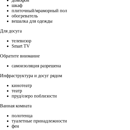
домофон
шкаф
плиточный/мраморный пол
обогреватель
вешалка для одежды
Для досуга
телевизор
Smart TV
Обратите внимание
самоизоляция разрешена
Инфраструктура и досуг рядом
кинотеатр
театр
пруд/озеро поблизости
Ванная комната
полотенца
туалетные принадлежности
фен