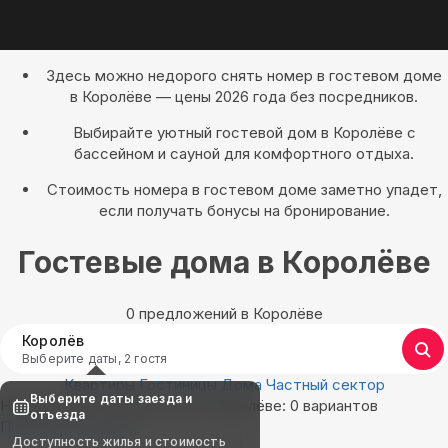
Здесь можно недорого снять номер в гостевом доме
в Королёве — цены 2026 года без посредников.
Выбирайте уютный гостевой дом в Королёве с
бассейном и сауной для комфортного отдыха.
Стоимость номера в гостевом доме заметно упадет,
если получать бонусы на бронирование.
Гостевые дома в Королёве
0 предложений в Королёве
Королёв
Выберите даты, 2 гостя
Квартиры
Гостиницы
Дома
Частный сектор
Выберите даты заезда и
Найдём, где остановиться в Королёве: 0 вариантов
отъезда
Показать на карте
Доступность жилья и стоимость