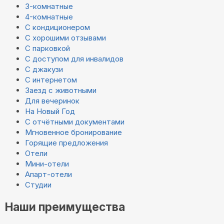
3-комнатные
4-комнатные
С кондиционером
С хорошими отзывами
С парковкой
С доступом для инвалидов
С джакузи
С интернетом
Заезд с животными
Для вечеринок
На Новый Год
С отчётными документами
Мгновенное бронирование
Горящие предложения
Отели
Мини-отели
Апарт-отели
Студии
Наши преимущества