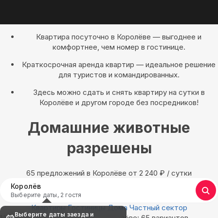
Квартира посуточно в Королёве — выгоднее и
комфортнее, чем номер в гостинице.
Краткосрочная аренда квартир — идеальное решение
для туристов и командированных.
Здесь можно сдать и снять квартиру на сутки в
Королёве и другом городе без посредников!
Домашние животные
разрешены
65 предложений в Королёве oт 2 240
₽
/ сутки
Королёв
Выберите даты, 2 гостя
Квартиры
Гостиницы
Дома
Частный сектор
Выберите даты заезда и
Найдём, где остановиться в Королёве: 65 вариантов