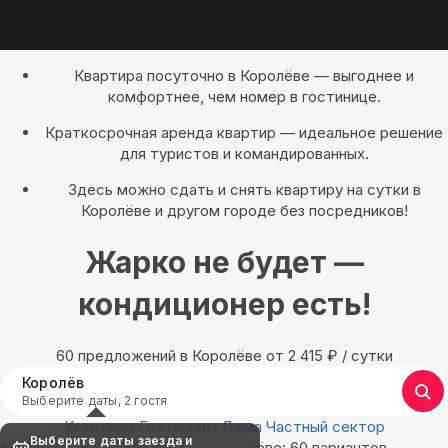
Квартира посуточно в Королёве — выгоднее и
комфортнее, чем номер в гостинице.
Краткосрочная аренда квартир — идеальное решение
для туристов и командированных.
Здесь можно сдать и снять квартиру на сутки в
Королёве и другом городе без посредников!
Жарко не будет —
кондиционер есть!
60 предложений в Королёве oт 2 415
₽
/ сутки
Королёв
Выберите даты, 2 гостя
Квартиры
Гостиницы
Дома
Частный сектор
Выберите даты заезда и
Найдём, где остановиться в Королёве: 60 вариантов